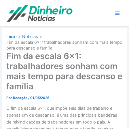
Ir
para
o
conteúdo
Início
Notícias
Fim da escala 6×1: trabalhadores sonham com mais tempo
para descanso e família
Fim da escala 6×1:
trabalhadores sonham com
mais tempo para descanso e
família
Por
Redação
/
01/05/2026
O fim da escala 6×1, que impõe seis dias de trabalho e
apenas um de descanso, é uma das principais bandeiras
de reivindicações de trabalhadores em todo o país. A
possibilidade de ter mais tempo para a família, resolver