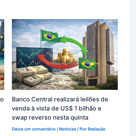
ro
Banco Central realizará leilões de
venda à vista de US$ 1 bilhão e
swap reverso nesta quinta
Deixe um comentário
/
Notícias
/ Por
Redação