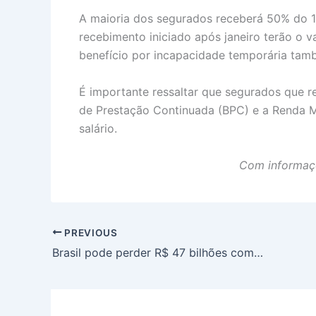
A maioria dos segurados receberá 50% do 13
recebimento iniciado após janeiro terão o 
benefício por incapacidade temporária tam
É importante ressaltar que segurados que r
de Prestação Continuada (BPC) e a Renda Men
salário.
Com informaçõ
PREVIOUS
Brasil pode perder R$ 47 bilhões com exploração de petróleo na Foz do Amazonas, aponta estudo